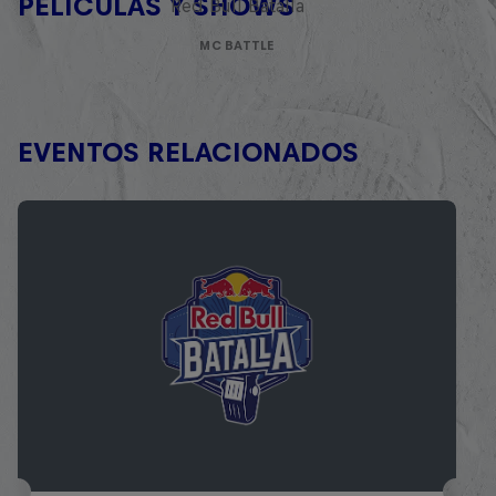
PELÍCULAS Y SHOWS
Red Bull Batalla
MC BATTLE
EVENTOS RELACIONADOS