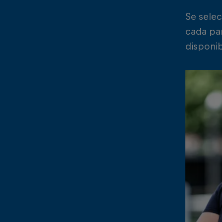
Se sele
cada par
disponib