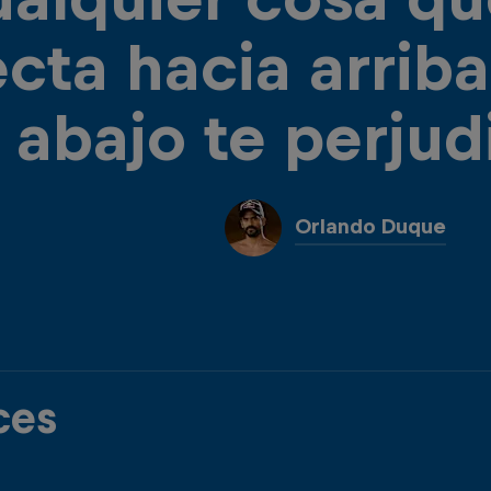
ecta hacia arriba
abajo te perjud
Orlando Duque
ces