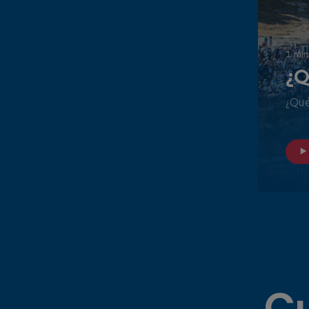
1 min
¿Q
¿Qué
Cu