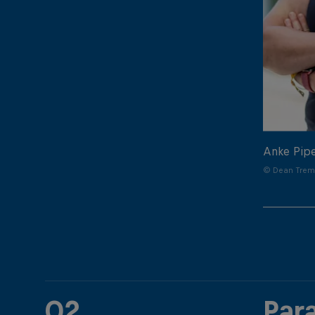
Anke Pip
© Dean Treml
02
Par