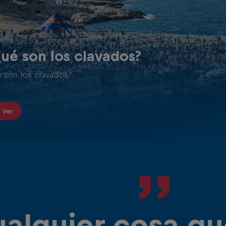
los brazos rectos y pegados al cuerpo.
utos
ué son los clavados?
 son los clavados?
Ver
alquier cosa qu