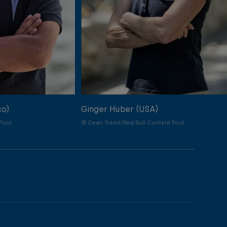
co)
Ginger Huber (USA)
Pool
© Dean Treml/Red Bull Content Pool