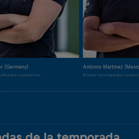
er (Germany)
Antonio Martinez (Mexi
/Red Bull Content Pool
© Dean Treml/Red Bull Content 
adas de la temporada