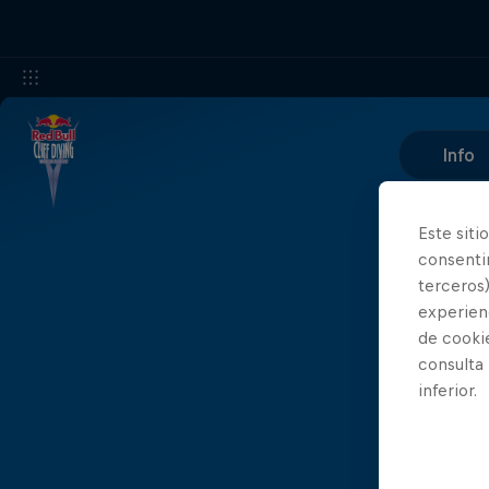
Info
Este siti
consentim
terceros)
experienc
de cooki
consulta
inferior.