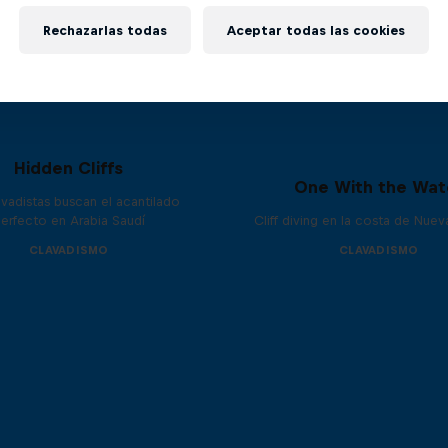
Rechazarlas todas
Aceptar todas las cookies
Hidden Cliffs
One With the Wat
avadistas buscan el acantilado
erfecto en Arabia Saudí
Cliff diving en la costa de Nue
CLAVADISMO
CLAVADISMO