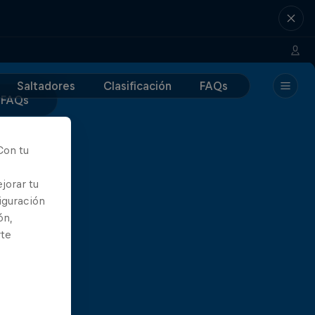
Saltadores
Clasificación
FAQs
FAQs
Con tu
jorar tu
iguración
ón,
rte