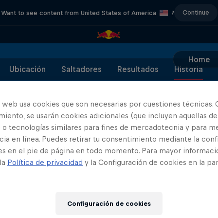
Continue
Want to see content from United States of America
?
Home
Ubicación
Saltadores
Resultados
Historia
o web usa cookies que son necesarias por cuestiones técnicas. 
iento, se usarán cookies adicionales (que incluyen aquellas de
 o tecnologías similares para fines de mercadotecnia y para me
Patrocinadores
ia en línea. Puedes retirar tu consentimiento mediante la conf
es en el pie de página en todo momento. Para mayor informaci
 la
Política de privacidad
y la Configuración de cookies en la pa
Configuración de cookies