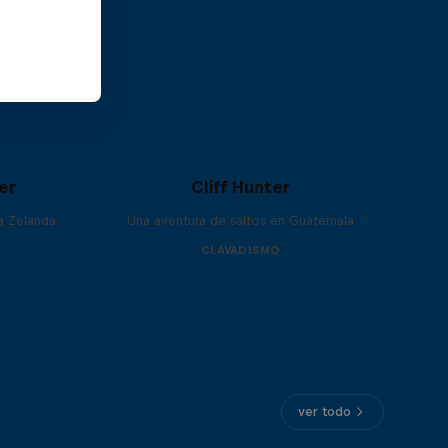
er
Cliff Hunter
va Zelanda
Una aventura de saltos en Guatemala
CLAVADISMO
ver todo