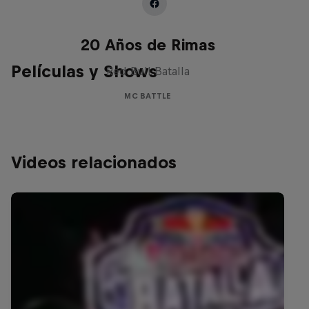
Red Bull Batalla Nueva Historia:
20 Años de Rimas
Películas y Shows
Red Bull Batalla
MC BATTLE
Videos relacionados