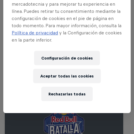
Encontrarás mucho con lo que divertirte,
mercadotecnia y para mejorar tu experiencia en
incluyendo atracciones de feria, puestos
línea. Puedes retirar tu consentimiento mediante la
de comida artesana, deportes acuáticos y
configuración de cookies en el pie de página en
mucho más. Synergy Live ha dejado
todo momento. Para mayor información, consulta la
Política de privacidad
y la Configuración de cookies
boquiabiertos a sus asistentes durante
en la parte inferior.
años, y 2013 no será una excepción.
Configuración de cookies
Eventos Relacionados
Aceptar todas las cookies
Rechazarlas todas