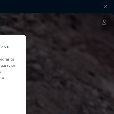
Con tu
jorar tu
iguración
ón,
rte