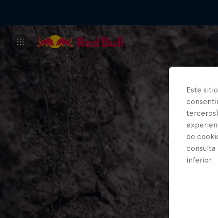
Este siti
consentim
terceros)
experienc
de cooki
consulta
inferior.