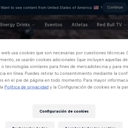
Continue
Want to see content from United States of America
?
Energy Drinks
Eventos
Atletas
Red Bull TV
o web usa cookies que son necesarias por cuestiones técnicas. 
iento, se usarán cookies adicionales (que incluyen aquellas de
 o tecnologías similares para fines de mercadotecnia y para me
ia en línea. Puedes retirar tu consentimiento mediante la conf
es en el pie de página en todo momento. Para mayor informaci
 la
Política de privacidad
y la Configuración de cookies en la pa
Configuración de cookies