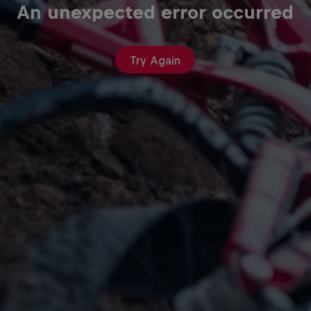
An unexpected error occurred
Try Again