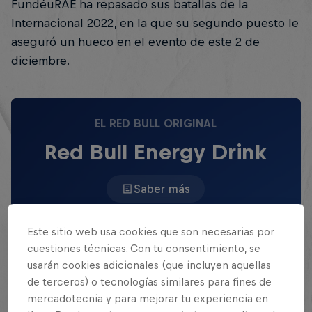
FundéuRAE ha repasado sus batallas de la
Internacional 2022, en la que su segundo puesto le
aseguró un hueco en el evento de este 2 de
diciembre.
EL RED BULL ORIGINAL
Red Bull Energy Drink
Saber más
Este sitio web usa cookies que son necesarias por
cuestiones técnicas. Con tu consentimiento, se
usarán cookies adicionales (que incluyen aquellas
de terceros) o tecnologías similares para fines de
mercadotecnia y para mejorar tu experiencia en