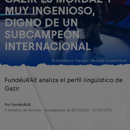
MUY INGENIOSO,
DIGNO DE UN
SUBCAMPEÓN
INTERNACIONAL
© Gianfranco Tripodo / Red Bull Content Pool
FundéuRAE analiza el perfil lingüístico de
Gazir
Por FundéuRAE
3 minutos de lectura
Actualizado el
30.11.2023 · 07:30 UTC