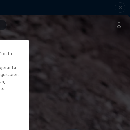
Con tu
jorar tu
iguración
ón,
rte