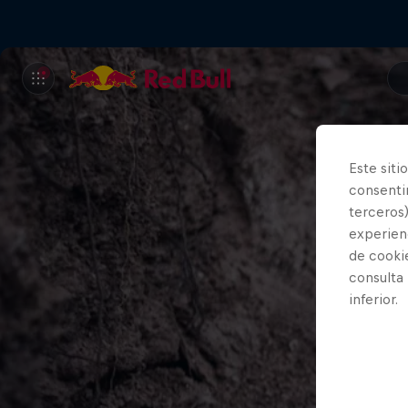
Este siti
consentim
terceros)
experienc
de cooki
consulta
inferior.