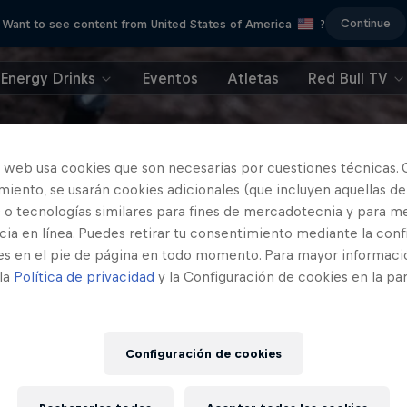
Continue
Want to see content from United States of America
?
Energy Drinks
Eventos
Atletas
Red Bull TV
o web usa cookies que son necesarias por cuestiones técnicas. 
iento, se usarán cookies adicionales (que incluyen aquellas de
 o tecnologías similares para fines de mercadotecnia y para me
ia en línea. Puedes retirar tu consentimiento mediante la conf
es en el pie de página en todo momento. Para mayor informaci
 la
Política de privacidad
y la Configuración de cookies en la pa
Configuración de cookies