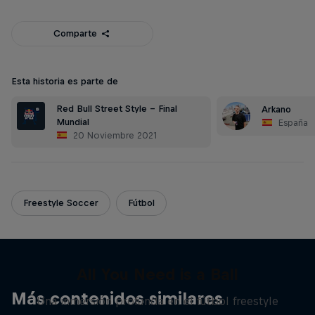
Comparte
Esta historia es parte de
Red Bull Street Style - Final
Arkano
Mundial
España
20 Noviembre 2021
Freestyle Soccer
Fútbol
All You Need is a Ball
Más contenidos similares
Una inmersión profunda en el fútbol freestyle