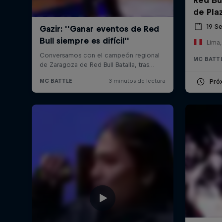
de Pla
19 S
Lima,
MC BATT
Pró