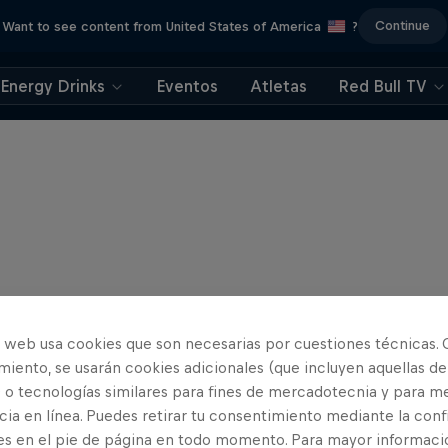
Continue
Want to see content from United States of America
?
Energy Drinks
Eventos
Atletas
Red Bull TV
o web usa cookies que son necesarias por cuestiones técnicas. 
iento, se usarán cookies adicionales (que incluyen aquellas de
 o tecnologías similares para fines de mercadotecnia y para me
ia en línea. Puedes retirar tu consentimiento mediante la conf
es en el pie de página en todo momento. Para mayor informaci