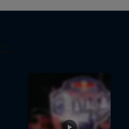
eva
Rimas