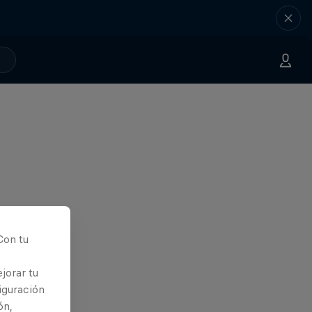
Con tu
jorar tu
iguración
ón,