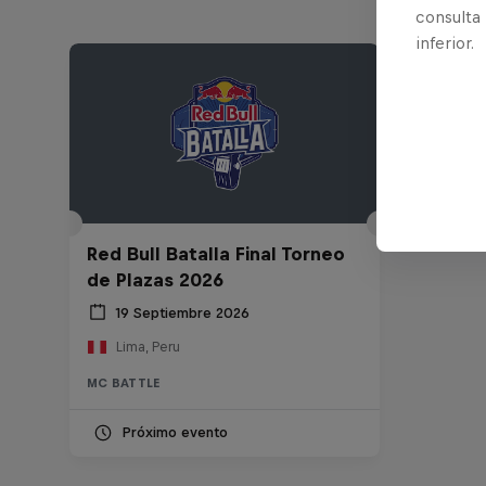
consulta
inferior.
Red Bull Batalla Final Torneo
de Plazas 2026
19 Septiembre 2026
Lima, Peru
MC BATTLE
Próximo evento