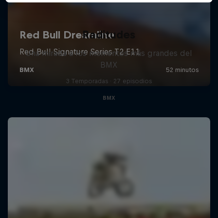
Raditudes
Una mirada a los momentos más grandes del
BMX
3 Temporadas · 27 episodios
BMX