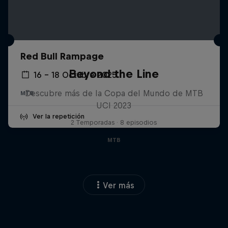
Red Bull Rampage
Beyond the Line
16 – 18 Octubre 2025
Descubre más de la Copa del Mundo de MTB
MTB
UCI 2023
Ver la repetición
2 Temporadas · 8 episodios
MTB
Ver más