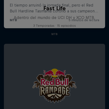
Fast Life
Adentro del mundo de UCI DH y XCO MTB.
3 Temporadas · 15 episodios
MTB