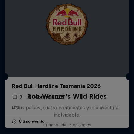
Red Bull Hardline Tasmania 2026
Rob Warner’s Wild Rides
7 – 8 Febrero 2026
Seis países, cuatro continentes y una aventura
MTB
inolvidable.
Último evento
1 Temporada · 6 episodios