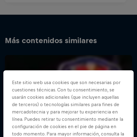
Más contenidos similares
Este sitio web usa cookies que son necesarias por
cuestiones técnicas. Con tu consentimiento, se
usarán cookies adicionales (que incluyen aquellas
de terceros) o tecnologías similares para fines de
mercadotecnia y para mejorar tu experiencia en
línea. Puedes retirar tu consentimiento mediante la
configuración de cookies en el pie de página en
todo momento. Para mayor información, consulta la