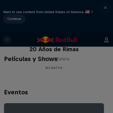
Want to see content from United States of America
?
Continue
Red Bull Batalla Nueva Historia:
20 Años de Rimas
Películas y Shows
Red Bull Batalla
MC BATTLE
Eventos