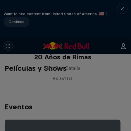
Want to see content from United States of America
?
Continue
Red Bull Batalla Nueva Historia:
20 Años de Rimas
Películas y Shows
Red Bull Batalla
MC BATTLE
Eventos