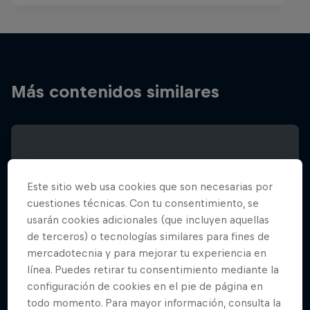
Más contenidos similares
Este sitio web usa cookies que son necesarias por
cuestiones técnicas. Con tu consentimiento, se
usarán cookies adicionales (que incluyen aquellas
de terceros) o tecnologías similares para fines de
mercadotecnia y para mejorar tu experiencia en
línea. Puedes retirar tu consentimiento mediante la
configuración de cookies en el pie de página en
todo momento. Para mayor información, consulta la