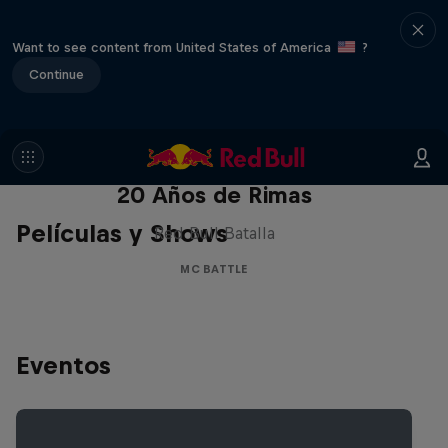
Want to see content from United States of America
?
Continue
Red Bull Batalla Nueva Historia:
20 Años de Rimas
Películas y Shows
Red Bull Batalla
MC BATTLE
Eventos