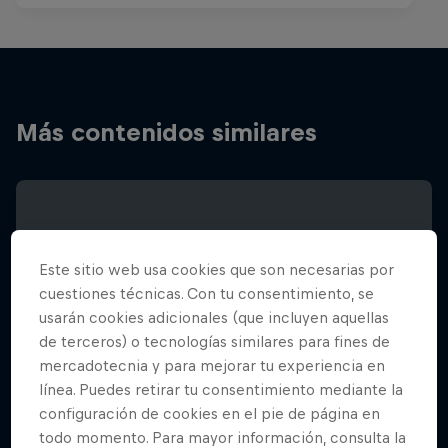
Más contenidos similares
Este sitio web usa cookies que son necesarias por
cuestiones técnicas. Con tu consentimiento, se
usarán cookies adicionales (que incluyen aquellas
de terceros) o tecnologías similares para fines de
mercadotecnia y para mejorar tu experiencia en
línea. Puedes retirar tu consentimiento mediante la
configuración de cookies en el pie de página en
todo momento. Para mayor información, consulta la