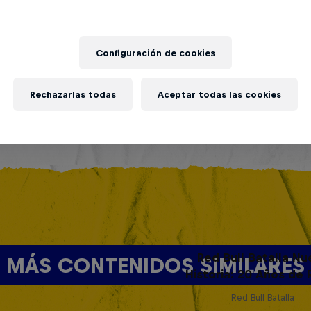
Configuración de cookies
Rechazarlas todas
Aceptar todas las cookies
Red Bull Batalla Nu
MÁS CONTENIDOS SIMILARES
Historia: 20 Años de 
Red Bull Batalla