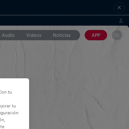
Audio
Videos
Noticias
APP
Con tu
jorar tu
iguración
ón,
rte