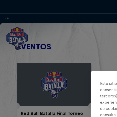
EVENTOS
Este siti
consentim
terceros)
experienc
de cooki
Red Bull Batalla Final Torneo
consulta