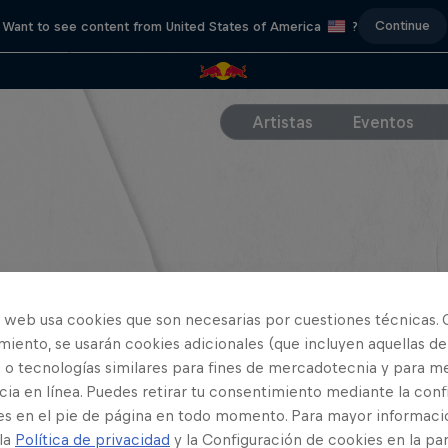
Continue
Want to see content from United States of America
?
Artistas
Eventos
o web usa cookies que son necesarias por cuestiones técnicas. 
iento, se usarán cookies adicionales (que incluyen aquellas de
 o tecnologías similares para fines de mercadotecnia y para me
ia en línea. Puedes retirar tu consentimiento mediante la conf
es en el pie de página en todo momento. Para mayor informaci
 la
Política de privacidad
y la Configuración de cookies en la pa