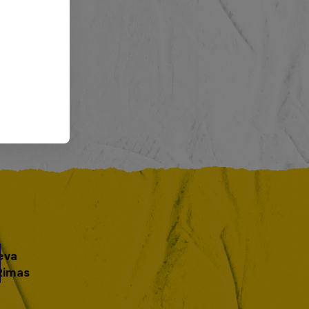
eva
Rimas