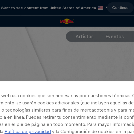
Continue
Want to see content from United States of America
?
Artistas
Eventos
o web usa cookies que son necesarias por cuestiones técnicas. 
iento, se usarán cookies adicionales (que incluyen aquellas de
 o tecnologías similares para fines de mercadotecnia y para me
ia en línea. Puedes retirar tu consentimiento mediante la conf
es en el pie de página en todo momento. Para mayor informaci
 la
Política de privacidad
y la Configuración de cookies en la pa