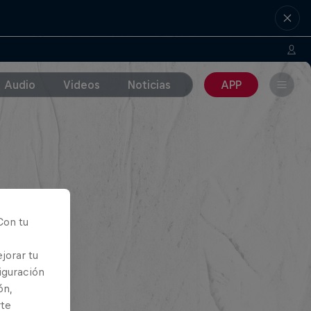
Audio
Videos
Noticias
APP
Con tu
jorar tu
iguración
ón,
rte