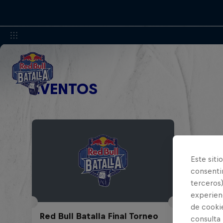
EVENTOS
Este siti
consentim
terceros)
experienc
de cooki
Red Bull Batalla Final Torneo
consulta