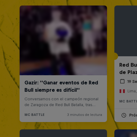
Red Bul
de Pla
19 S
Lima,
MC BATT
Pró