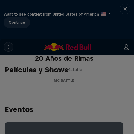
Want to see content from United States of America
?
Continue
Red Bull Batalla Nueva Historia:
20 Años de Rimas
Películas y Shows
Red Bull Batalla
MC BATTLE
Eventos