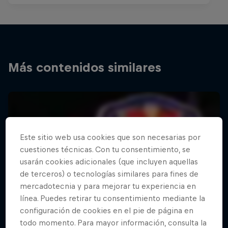
Más contenidos similares
Este sitio web usa cookies que son necesarias por
cuestiones técnicas. Con tu consentimiento, se
usarán cookies adicionales (que incluyen aquellas
de terceros) o tecnologías similares para fines de
mercadotecnia y para mejorar tu experiencia en
línea. Puedes retirar tu consentimiento mediante la
configuración de cookies en el pie de página en
todo momento. Para mayor información, consulta la