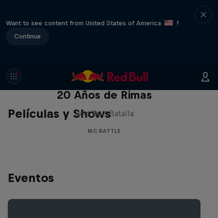
Want to see content from United States of America
?
Continue
Red Bull Batalla Nueva Historia:
20 Años de Rimas
Películas y Shows
Red Bull Batalla
MC BATTLE
Eventos