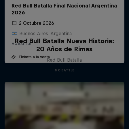
Red Bull Batalla Final Nacional Argentina
2026
2 Octubre 2026
Buenos Aires, Argentina
Red Bull Batalla Nueva Historia:
MC BATTLE
20 Años de Rimas
Tickets a la venta
Red Bull Batalla
MC BATTLE