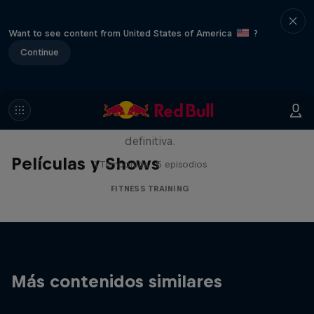
Want to see content from United States of America
?
Continue
Beyond the ROX
Los mejores atletas HYROX compiten
alrededor del mundo en la carrera de fitness
definitiva.
Películas y Shows
1 Temporada · 5 episodios
FITNESS TRAINING
Más contenidos similares