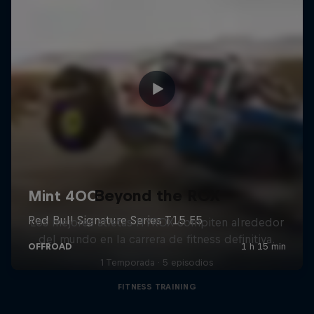
Beyond the ROX
Los mejores atletas HYROX compiten alrededor
del mundo en la carrera de fitness definitiva.
1 Temporada · 5 episodios
FITNESS TRAINING