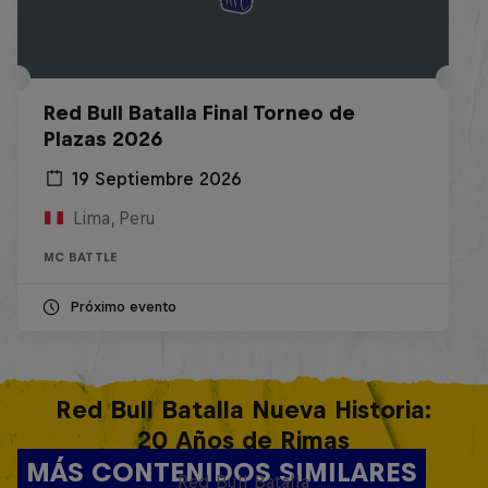
Red Bull Batalla Final Torneo de
Plazas 2026
19 Septiembre 2026
Lima, Peru
MC BATTLE
Próximo evento
Red Bull Batalla Nueva Historia:
20 Años de Rimas
MÁS CONTENIDOS SIMILARES
Red Bull Batalla