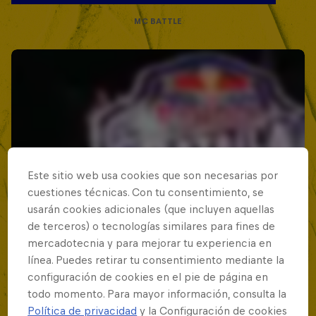
MC BATTLE
Este sitio web usa cookies que son necesarias por
cuestiones técnicas. Con tu consentimiento, se
usarán cookies adicionales (que incluyen aquellas
de terceros) o tecnologías similares para fines de
mercadotecnia y para mejorar tu experiencia en
línea. Puedes retirar tu consentimiento mediante la
configuración de cookies en el pie de página en
todo momento. Para mayor información, consulta la
Política de privacidad
y la Configuración de cookies