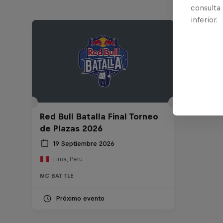
consulta
inferior.
Red Bull Batalla Final Torneo
de Plazas 2026
19 Septiembre 2026
Lima, Peru
MC BATTLE
Próximo evento