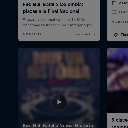
2 Oc
Bueno
MC BATT
Tick