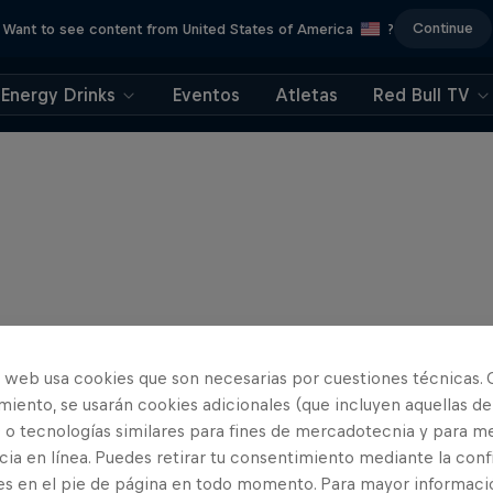
Continue
Want to see content from United States of America
?
Energy Drinks
Eventos
Atletas
Red Bull TV
o web usa cookies que son necesarias por cuestiones técnicas. 
iento, se usarán cookies adicionales (que incluyen aquellas de
 o tecnologías similares para fines de mercadotecnia y para me
ia en línea. Puedes retirar tu consentimiento mediante la conf
es en el pie de página en todo momento. Para mayor informaci