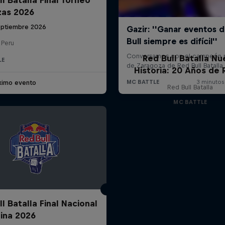
zas 2026
eptiembre 2026
 Peru
Red Bull Batalla Nu
LE
Historia: 20 Años de 
ximo evento
Red Bull Batalla
MC BATTLE
l Batalla Final Nacional
ina 2026