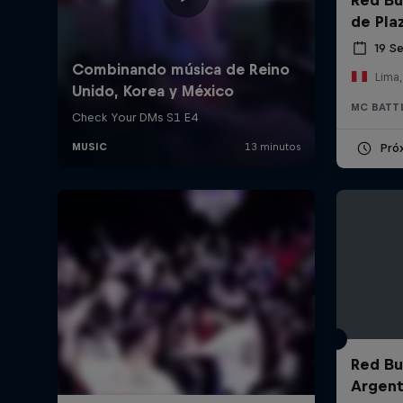
de Pla
19 S
Lima,
MC BATT
Pró
Red Bul
Argent