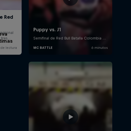
eva
Rimas