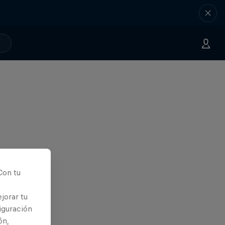
Con tu
jorar tu
iguración
ón,