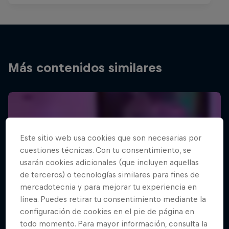
Más contenidos similares
Este sitio web usa cookies que son necesarias por
cuestiones técnicas. Con tu consentimiento, se
usarán cookies adicionales (que incluyen aquellas
de terceros) o tecnologías similares para fines de
mercadotecnia y para mejorar tu experiencia en
línea. Puedes retirar tu consentimiento mediante la
configuración de cookies en el pie de página en
todo momento. Para mayor información, consulta la