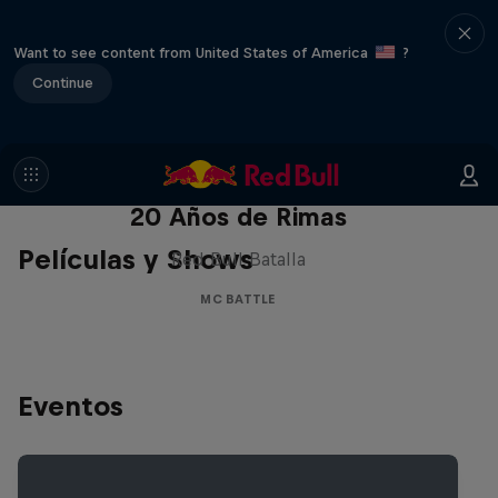
Want to see content from United States of America
?
Continue
Red Bull Batalla Nueva Historia:
20 Años de Rimas
Películas y Shows
Red Bull Batalla
MC BATTLE
Eventos