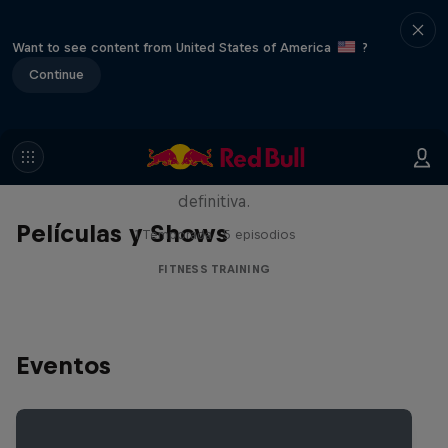
Want to see content from United States of America
?
Continue
Beyond the ROX
Los mejores atletas HYROX compiten
alrededor del mundo en la carrera de fitness
definitiva.
Películas y Shows
1 Temporada · 5 episodios
FITNESS TRAINING
Eventos