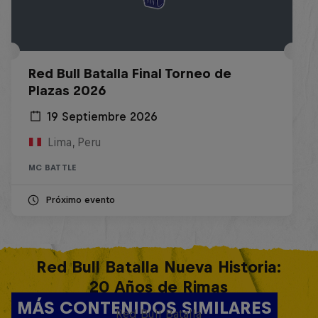
Red Bull Batalla Final Torneo de
Plazas 2026
19 Septiembre 2026
Lima, Peru
MC BATTLE
Próximo evento
Red Bull Batalla Nueva Historia:
20 Años de Rimas
MÁS CONTENIDOS SIMILARES
Red Bull Batalla