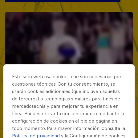
Este sitio web usa cookies que son necesarias por
cuestiones técnicas. Con tu consentimiento, se
usarán cookies adicionales (que incluyen aquellas
de terceros) o tecnologías similares para fines de
mercadotecnia y para mejorar tu experiencia en
línea. Puedes retirar tu consentimiento mediante la
configuración de cookies en el pie de página en
todo momento. Para mayor información, consulta la
Política de privacidad
y la Configuración de cookies