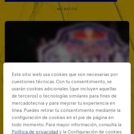
MC BATTLE
Este sitio web usa cookies que son necesarias por
cuestiones técnicas. Con tu consentimiento, se
usarán cookies adicionales (que incluyen aquellas
de terceros) o tecnologías similares para fines de
mercadotecnia y para mejorar tu experiencia en
línea. Puedes retirar tu consentimiento mediante la
configuración de cookies en el pie de página en
todo momento. Para mayor información, consulta la
Política de privacidad
y la Configuración de cookies