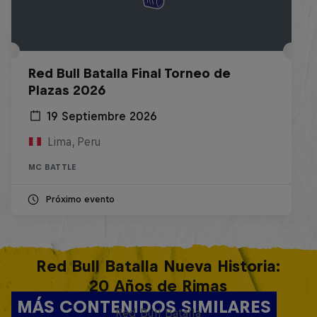
Red Bull Batalla Final Torneo de
Plazas 2026
19 Septiembre 2026
Lima, Peru
MC BATTLE
Próximo evento
Red Bull Batalla Nueva Historia:
20 Años de Rimas
MÁS CONTENIDOS SIMILARES
Red Bull Batalla