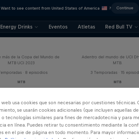
Continue
Want to see content from United States of America
?
Energy Drinks
Eventos
Atletas
Red Bull TV
Beyond the Line
Fast Life
e más de la Copa del Mundo de
Adentro del mundo de UCI D
MTB UCI 2023
MTB.
Temporadas · 8 episodios
3 Temporadas · 15 episod
MTB
MTB
o web usa cookies que son necesarias por cuestiones técnicas. 
iento, se usarán cookies adicionales (que incluyen aquellas de
 o tecnologías similares para fines de mercadotecnia y para me
ia en línea. Puedes retirar tu consentimiento mediante la conf
es en el pie de página en todo momento. Para mayor informaci