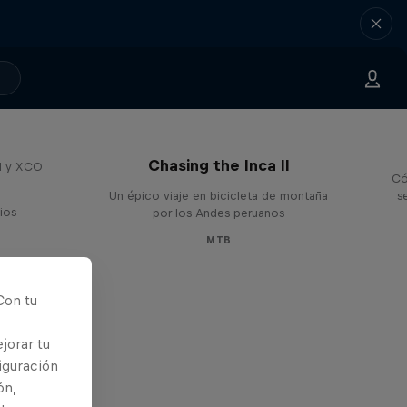
Chasing the Inca II
H y XCO
Có
Un épico viaje en bicicleta de montaña
s
ios
por los Andes peruanos
MTB
Con tu
jorar tu
iguración
ón,