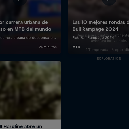
Rob Warner’s Wild R
Seis países, cuatro continent
aventura inolvidable.
1 Temporada · 6 episodi
EXPLORATION