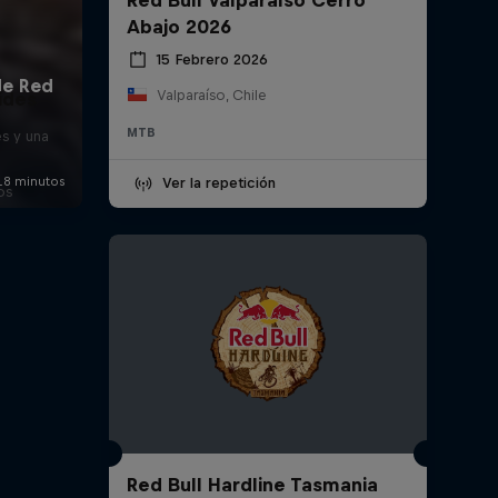
Abajo 2026
15 Febrero 2026
Valparaíso, Chile
ides
MTB
es y una
Ver la repetición
os
Red Bull Hardline Tasmania