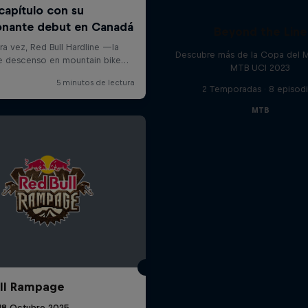
Beyond the Line
Descubre más de la Copa del 
MTB UCI 2023
2 Temporadas · 8 episod
MTB
ll Rampage
 18 Octubre 2025