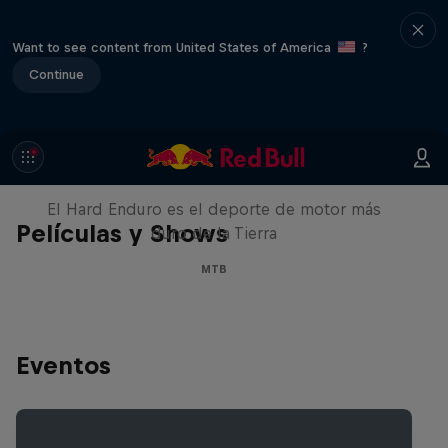
Want to see content from United States of America
?
Continue
Hard Enduro 2025: ¿La
temporada más difícil?
El Hard Enduro es el deporte de motor más
Películas y Shows
duro de la Tierra
MTB
Eventos