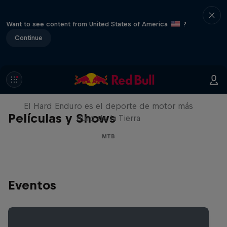
Want to see content from United States of America
?
Continue
Hard Enduro 2025: ¿La
temporada más difícil?
El Hard Enduro es el deporte de motor más
Películas y Shows
duro de la Tierra
MTB
Eventos