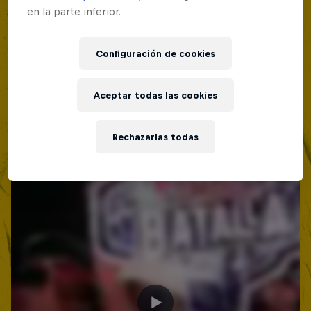
Lima, Peru
en la parte inferior.
Red Bull Batalla Nueva Historia:
MC BATTLE
20 Años de Rimas
Configuración de cookies
Próximo evento
Red Bull Batalla
MC BATTLE
Aceptar todas las cookies
Rechazarlas todas