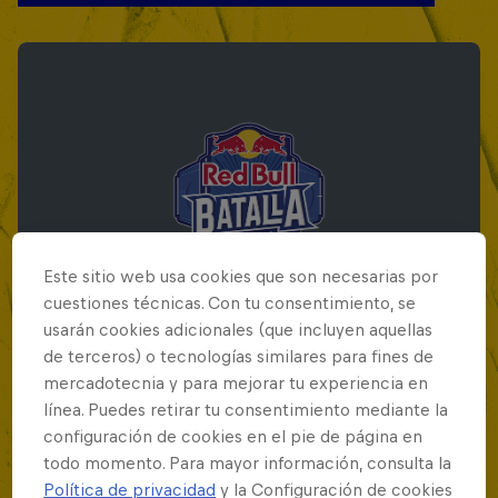
Este sitio web usa cookies que son necesarias por
cuestiones técnicas. Con tu consentimiento, se
usarán cookies adicionales (que incluyen aquellas
de terceros) o tecnologías similares para fines de
mercadotecnia y para mejorar tu experiencia en
Red Bull Batalla Final Torneo de Plazas
línea. Puedes retirar tu consentimiento mediante la
2026
configuración de cookies en el pie de página en
todo momento. Para mayor información, consulta la
19 Septiembre 2026
Política de privacidad
y la Configuración de cookies