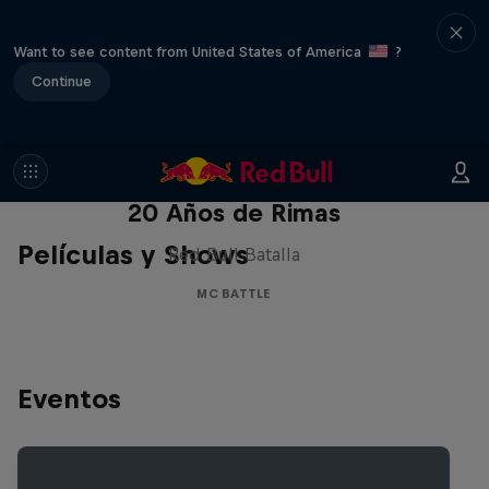
Want to see content from United States of America
?
Continue
Red Bull Batalla Nueva Historia:
20 Años de Rimas
Películas y Shows
Red Bull Batalla
MC BATTLE
Eventos