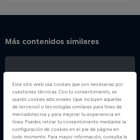
Más contenidos similares
Este sitio web usa cookies que son necesarias por
cuestiones técnicas. Con tu consentimiento, se
usarán cookies adicionales (que incluyen aquellas
de terceros) o tecnologías similares para fines de
mercadotecnia y para mejorar tu experiencia en
línea. Puedes retirar tu consentimiento mediante la
configuración de cookies en el pie de página en
todo momento. Para mayor información, consulta la