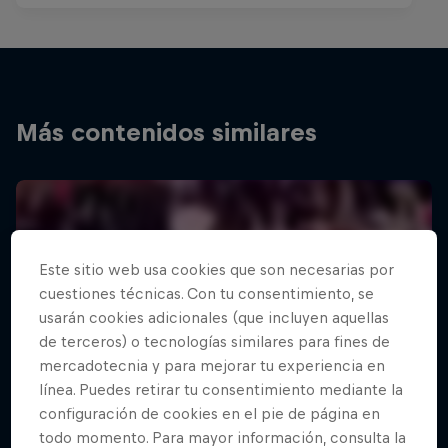
Más contenidos similares
Este sitio web usa cookies que son necesarias por
cuestiones técnicas. Con tu consentimiento, se
usarán cookies adicionales (que incluyen aquellas
de terceros) o tecnologías similares para fines de
mercadotecnia y para mejorar tu experiencia en
línea. Puedes retirar tu consentimiento mediante la
configuración de cookies en el pie de página en
todo momento. Para mayor información, consulta la