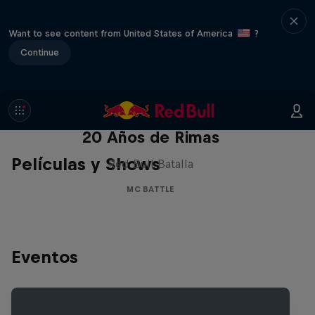
Want to see content from United States of America
?
Continue
Red Bull Batalla Nueva Historia:
20 Años de Rimas
Películas y Shows
Red Bull Batalla
MC BATTLE
Eventos