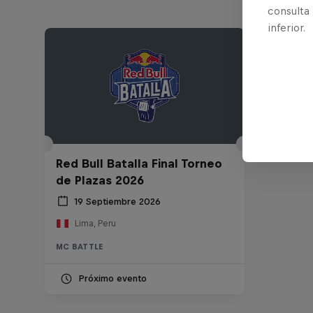
consulta
inferior.
Red Bull Batalla Final Torneo
de Plazas 2026
19 Septiembre 2026
Lima, Peru
MC BATTLE
Próximo evento