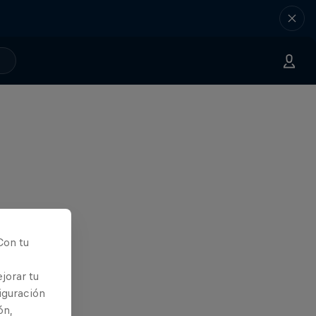
Con tu
jorar tu
iguración
ón,