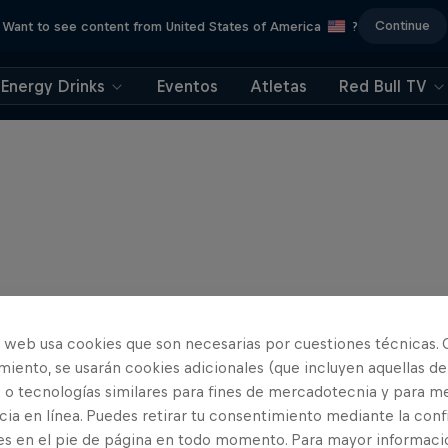
Continue
Want to see content from United States of America
?
Energy Drinks
Eventos
Atletas
Red Bull TV
o web usa cookies que son necesarias por cuestiones técnicas. 
iento, se usarán cookies adicionales (que incluyen aquellas de
 o tecnologías similares para fines de mercadotecnia y para me
ia en línea. Puedes retirar tu consentimiento mediante la conf
es en el pie de página en todo momento. Para mayor informaci