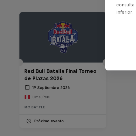
consulta
inferior.
Red Bull Batalla Final Torneo
de Plazas 2026
19 Septiembre 2026
Lima, Peru
MC BATTLE
Próximo evento