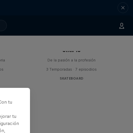
Until 18
ria
De la pasión a la profesión
os
3 Temporadas · 7 episodios
SKATEBOARD
Con tu
jorar tu
iguración
ón,