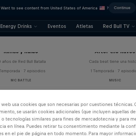
Continue
Want to see content from United States of America
?
Energy Drinks
Eventos
Atletas
Red Bull TV
Rimas y Ruido
After the Raves
 años de Red Bull Batalla
Cada beat tiene una histo
 Temporada · 7 episodios
1 Temporada · 7 episodi
MC BATTLE
MUSIC
o web usa cookies que son necesarias por cuestiones técnicas. 
iento, se usarán cookies adicionales (que incluyen aquellas de
 o tecnologías similares para fines de mercadotecnia y para me
ia en línea. Puedes retirar tu consentimiento mediante la conf
es en el pie de página en todo momento. Para mayor informaci