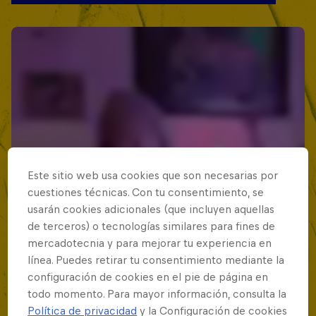
Este sitio web usa cookies que son necesarias por
cuestiones técnicas. Con tu consentimiento, se
usarán cookies adicionales (que incluyen aquellas
de terceros) o tecnologías similares para fines de
mercadotecnia y para mejorar tu experiencia en
línea. Puedes retirar tu consentimiento mediante la
configuración de cookies en el pie de página en
todo momento. Para mayor información, consulta la
Política de privacidad
y la Configuración de cookies