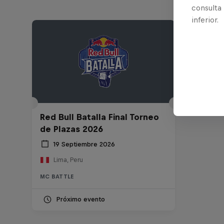
consulta
inferior.
Red Bull Batalla Final Torneo
de Plazas 2026
19 Septiembre 2026
Lima, Peru
MC BATTLE
Próximo evento