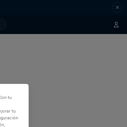
Con tu
jorar tu
iguración
ón,