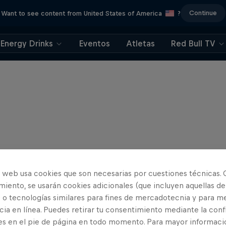
Continue
Want to see content from United States of America
?
Energy Drinks
Eventos
Atletas
Red Bull TV
o web usa cookies que son necesarias por cuestiones técnicas. 
iento, se usarán cookies adicionales (que incluyen aquellas de
 o tecnologías similares para fines de mercadotecnia y para me
ia en línea. Puedes retirar tu consentimiento mediante la conf
es en el pie de página en todo momento. Para mayor informaci