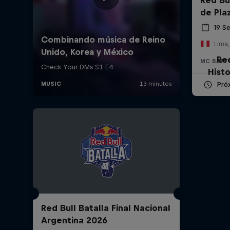
de Pla
19 S
Lima,
Re
MC BATT
Histo
Pró
Red Bull Batalla Final Nacional
Argentina 2026