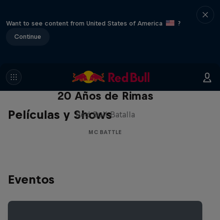
Want to see content from United States of America
?
Continue
Red Bull Batalla Nueva Historia:
20 Años de Rimas
Películas y Shows
Red Bull Batalla
MC BATTLE
Eventos