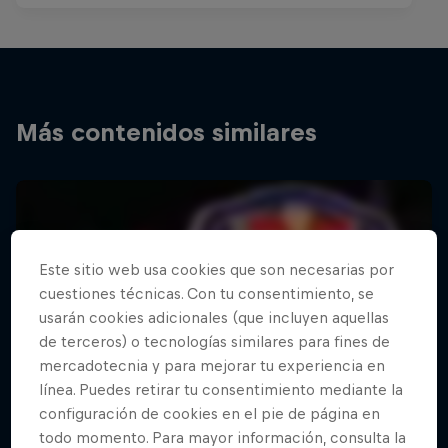
Más contenidos similares
Este sitio web usa cookies que son necesarias por
cuestiones técnicas. Con tu consentimiento, se
usarán cookies adicionales (que incluyen aquellas
de terceros) o tecnologías similares para fines de
mercadotecnia y para mejorar tu experiencia en
línea. Puedes retirar tu consentimiento mediante la
configuración de cookies en el pie de página en
todo momento. Para mayor información, consulta la