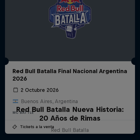
Red Bull Batalla Final Nacional Argentina
2026
2 Octubre 2026
Buenos Aires, Argentina
Red Bull Batalla Nueva Historia:
MC BATTLE
20 Años de Rimas
Tickets a la venta
Red Bull Batalla