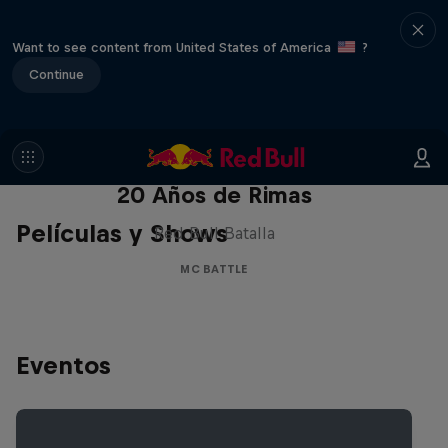
Want to see content from United States of America
?
Continue
Red Bull Batalla Nueva Historia:
20 Años de Rimas
Películas y Shows
Red Bull Batalla
MC BATTLE
Eventos