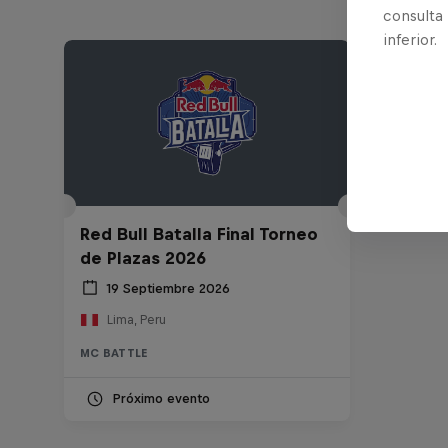
consulta
inferior.
Red Bull Batalla Final Torneo
de Plazas 2026
19 Septiembre 2026
Lima, Peru
MC BATTLE
Próximo evento