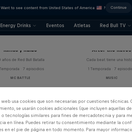
Continue
Want to see content from United States of America
?
Energy Drinks
Eventos
Atletas
Red Bull TV
Rimas y Ruido
After the Raves
 años de Red Bull Batalla
Cada beat tiene una histo
 Temporada · 7 episodios
1 Temporada · 7 episodi
MC BATTLE
MUSIC
o web usa cookies que son necesarias por cuestiones técnicas. 
iento, se usarán cookies adicionales (que incluyen aquellas de
 o tecnologías similares para fines de mercadotecnia y para me
ia en línea. Puedes retirar tu consentimiento mediante la conf
es en el pie de página en todo momento. Para mayor informaci