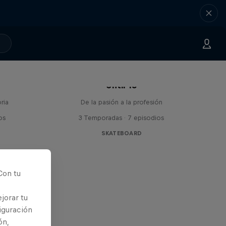
Until 18
ria
De la pasión a la profesión
os
3 Temporadas · 7 episodios
SKATEBOARD
Con tu
jorar tu
iguración
ón,