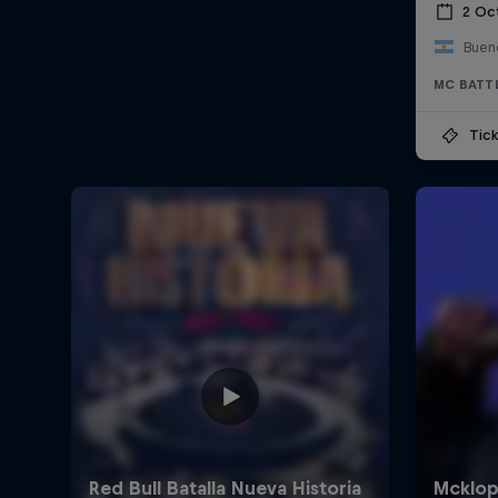
2 Oc
Bueno
MC BATT
Tick