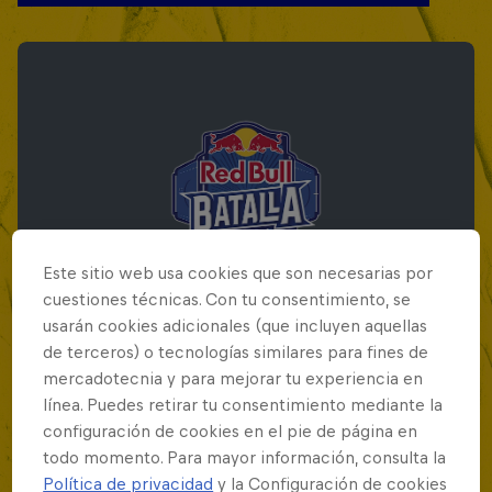
Este sitio web usa cookies que son necesarias por
cuestiones técnicas. Con tu consentimiento, se
usarán cookies adicionales (que incluyen aquellas
de terceros) o tecnologías similares para fines de
mercadotecnia y para mejorar tu experiencia en
Red Bull Batalla Final Torneo de Plazas
línea. Puedes retirar tu consentimiento mediante la
2026
configuración de cookies en el pie de página en
todo momento. Para mayor información, consulta la
19 Septiembre 2026
Política de privacidad
y la Configuración de cookies