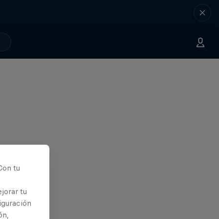
Con tu
jorar tu
iguración
ón,