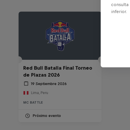
consulta
inferior.
Red Bull Batalla Final Torneo
de Plazas 2026
19 Septiembre 2026
Lima, Peru
MC BATTLE
Próximo evento