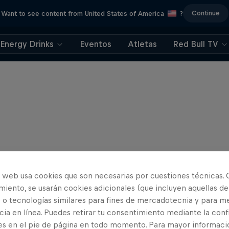
Continue
Want to see content from United States of America
?
Energy Drinks
Eventos
Atletas
Red Bull TV
o web usa cookies que son necesarias por cuestiones técnicas. 
iento, se usarán cookies adicionales (que incluyen aquellas de
 o tecnologías similares para fines de mercadotecnia y para me
ia en línea. Puedes retirar tu consentimiento mediante la conf
es en el pie de página en todo momento. Para mayor informaci