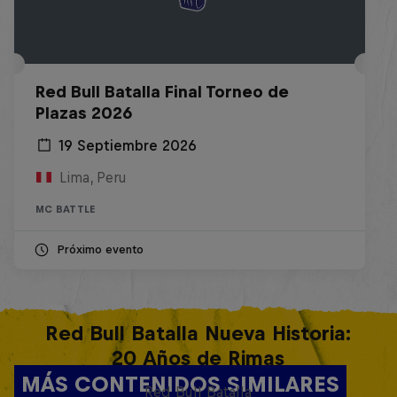
Red Bull Batalla Final Torneo de
Plazas 2026
19 Septiembre 2026
Lima, Peru
MC BATTLE
Próximo evento
Red Bull Batalla Nueva Historia:
20 Años de Rimas
MÁS CONTENIDOS SIMILARES
Red Bull Batalla