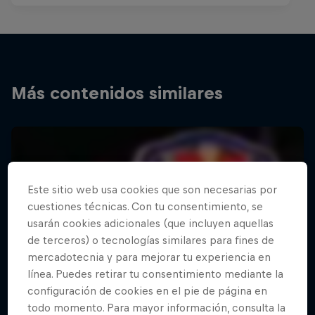
Más contenidos similares
Este sitio web usa cookies que son necesarias por
cuestiones técnicas. Con tu consentimiento, se
usarán cookies adicionales (que incluyen aquellas
de terceros) o tecnologías similares para fines de
mercadotecnia y para mejorar tu experiencia en
línea. Puedes retirar tu consentimiento mediante la
configuración de cookies en el pie de página en
todo momento. Para mayor información, consulta la