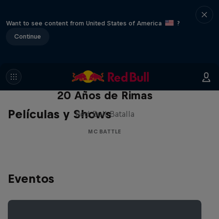
Want to see content from United States of America
?
Continue
Red Bull Batalla Nueva Historia:
20 Años de Rimas
Películas y Shows
Red Bull Batalla
MC BATTLE
Eventos