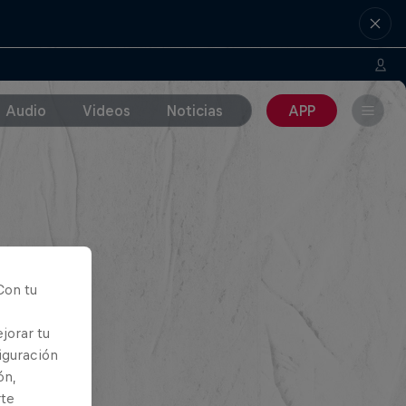
Audio
Videos
Noticias
APP
Con tu
jorar tu
iguración
ón,
rte