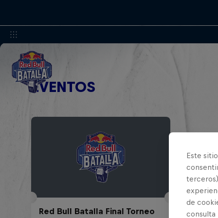
EVENTOS
Este siti
consentim
terceros)
experienc
de cooki
Red Bull Batalla Final Torneo
consulta