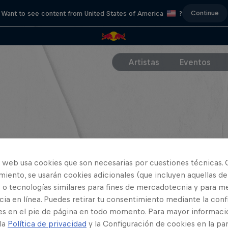
Continue
Want to see content from United States of America
?
Artistas
Eventos
o web usa cookies que son necesarias por cuestiones técnicas. 
iento, se usarán cookies adicionales (que incluyen aquellas de
 o tecnologías similares para fines de mercadotecnia y para me
ia en línea. Puedes retirar tu consentimiento mediante la conf
es en el pie de página en todo momento. Para mayor informaci
 la
Política de privacidad
y la Configuración de cookies en la pa