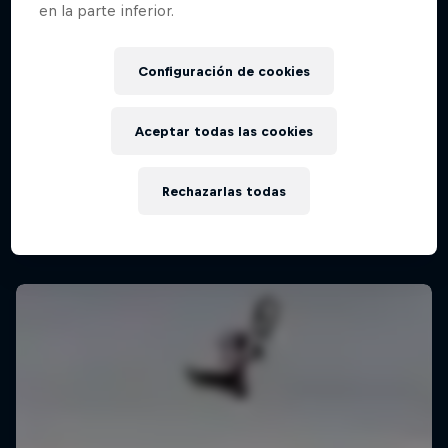
en la parte inferior.
Configuración de cookies
Red Bull Valparaíso Cerro Abajo 2026
15 Febrero 2026
Aceptar todas las cookies
Valparaíso, Chile
MTB
Rechazarlas todas
Ver la repetición