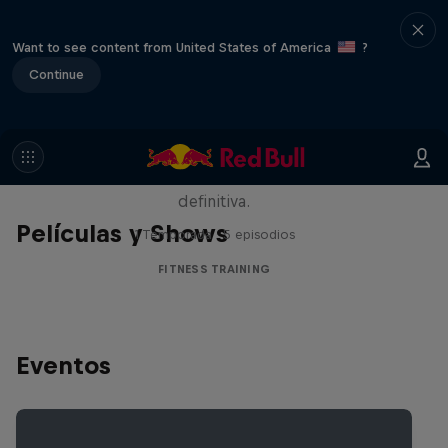
Want to see content from United States of America
?
Continue
Beyond the ROX
Los mejores atletas HYROX compiten
alrededor del mundo en la carrera de fitness
definitiva.
Películas y Shows
1 Temporada · 5 episodios
FITNESS TRAINING
Eventos