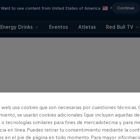
Continue
Want to see content from United States of America
?
Energy Drinks
Eventos
Atletas
Red Bull TV
o web usa cookies que son necesarias por cuestiones técnicas. 
iento, se usarán cookies adicionales (que incluyen aquellas de
 o tecnologías similares para fines de mercadotecnia y para me
ia en línea. Puedes retirar tu consentimiento mediante la conf
es en el pie de página en todo momento. Para mayor informaci