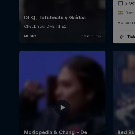
2 Oc
Bueno
MC BATT
Tick