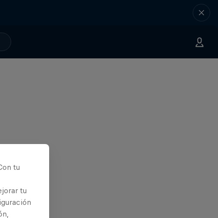
Con tu
jorar tu
iguración
ón,