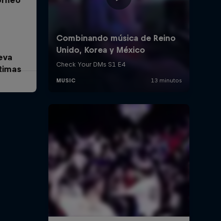
eva
Rimas