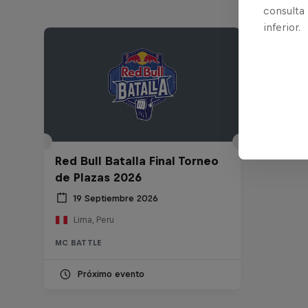
consulta
inferior.
Red Bull Batalla Final Torneo
de Plazas 2026
19 Septiembre 2026
Lima, Peru
MC BATTLE
Próximo evento