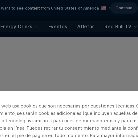
Continue
Want to see content from United States of America
?
Energy Drinks
Eventos
Atletas
Red Bull TV
o web usa cookies que son necesarias por cuestiones técnicas. 
iento, se usarán cookies adicionales (que incluyen aquellas de
 o tecnologías similares para fines de mercadotecnia y para me
ia en línea. Puedes retirar tu consentimiento mediante la conf
es en el pie de página en todo momento. Para mayor informaci