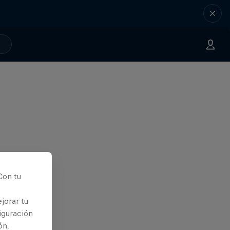
Con tu
jorar tu
iguración
ón,