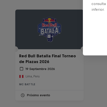
consulta
inferior.
Red Bull Batalla Final Torneo
de Plazas 2026
19 Septiembre 2026
Lima, Peru
MC BATTLE
Próximo evento