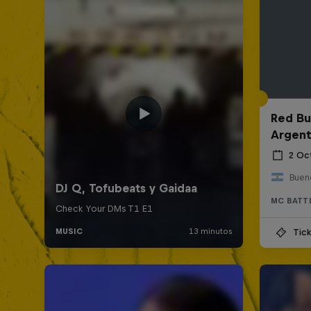
Red Bul
Argent
2 Oc
Bueno
MC BATT
Tick