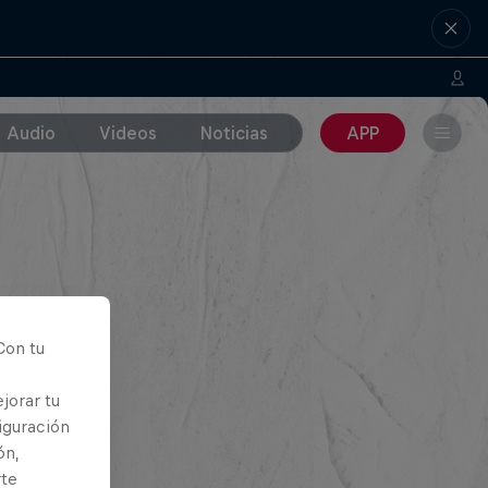
Audio
Videos
Noticias
APP
Con tu
jorar tu
iguración
ón,
rte