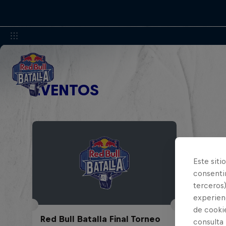
EVENTOS
Este siti
consentim
terceros)
experienc
de cooki
Red Bull Batalla Final Torneo
consulta