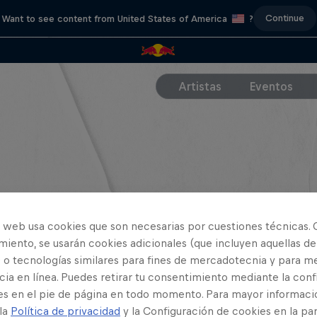
Continue
Want to see content from United States of America
?
Artistas
Eventos
o web usa cookies que son necesarias por cuestiones técnicas. 
iento, se usarán cookies adicionales (que incluyen aquellas de
 o tecnologías similares para fines de mercadotecnia y para me
ia en línea. Puedes retirar tu consentimiento mediante la conf
es en el pie de página en todo momento. Para mayor informaci
 la
Política de privacidad
y la Configuración de cookies en la pa