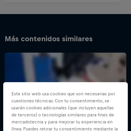
Más contenidos similares
Este sitio web usa cookies que son necesarias por
cuestiones técnicas. Con tu consentimiento, se
usarán cookies adicionales (que incluyen aquellas
de terceros) o tecnologías similares para fines de
mercadotecnia y para mejorar tu experiencia en
línea. Puedes retirar tu consentimiento mediante la